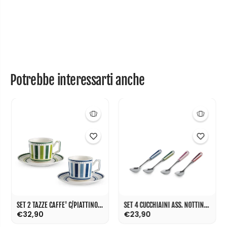
H
H
i
i
l
l
l
l
C
C
m
m
2
2
0
0
Potrebbe interessarti anche
SET 2 TAZZE CAFFE' C/PIATTINO BLU E VERDE NOTTING HILL ML 100
SET 4 CUCCHIAINI ASS. NOTTING HILL
€32,90
€23,90