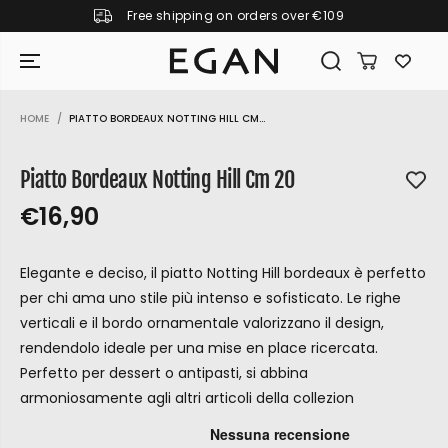
Free shipping on orders over €109
SKIP TO CONTENT
HOME
PIATTO BORDEAUX NOTTING HILL CM...
SKIP TO PRODUCT
INFORMATION
Piatto Bordeaux Notting Hill Cm 20
€16,90
R
S
R
E
E
O
G
Elegante e deciso, il piatto Notting Hill bordeaux è perfetto
G
L
U
per chi ama uno stile più intenso e sofisticato. Le righe
U
D
L
verticali e il bordo ornamentale valorizzano il design,
L
O
A
rendendolo ideale per una mise en place ricercata.
A
U
R
Perfetto per dessert o antipasti, si abbina
P
R
T
R
armoniosamente agli altri articoli della collezion
P
I
GIRAMONDO
R
C